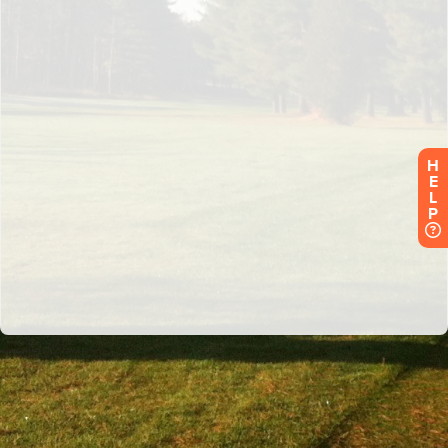
H
E
L
P