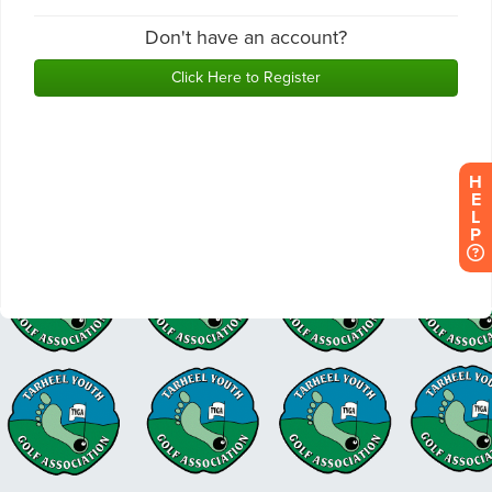
H
E
L
P