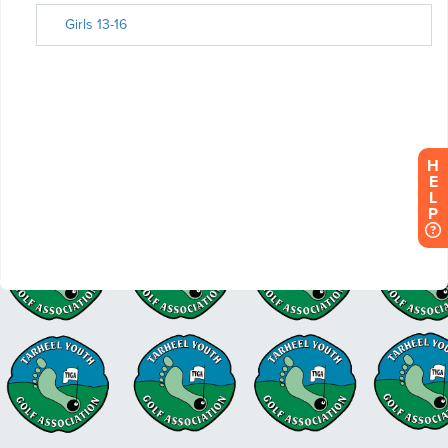
H
E
L
P