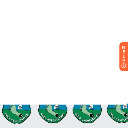
H
E
L
P