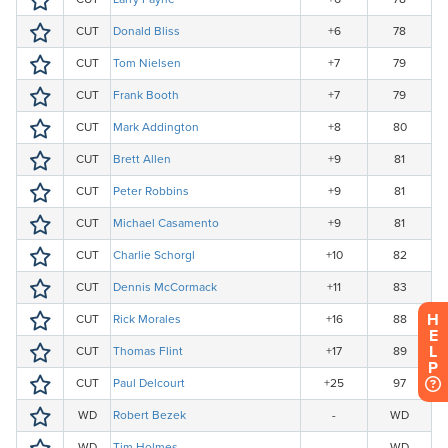
H
E
L
P