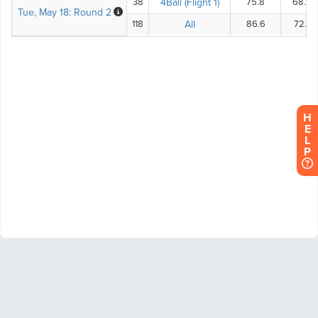
H
E
L
P