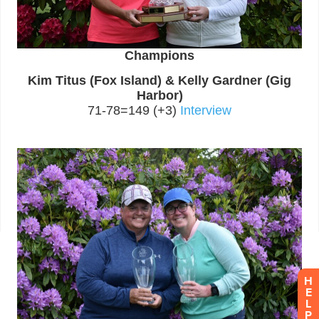
H
E
L
P