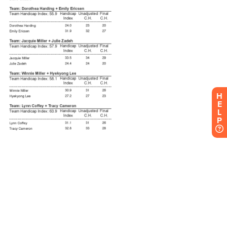
H
E
L
P