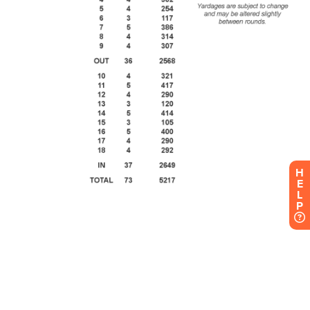
H
E
L
P