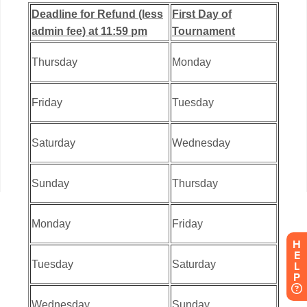
H
E
L
P