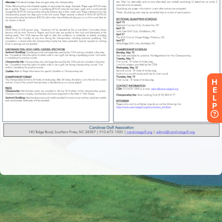
H
E
L
P