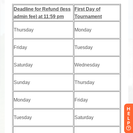
H
E
L
P