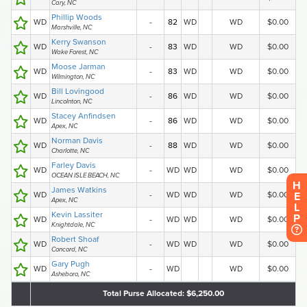
H
E
L
P