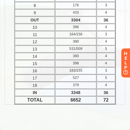
H
E
L
P