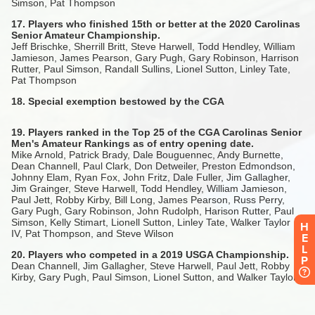
H
E
L
P