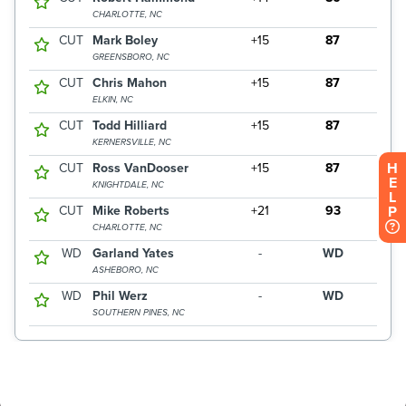
H
E
L
P