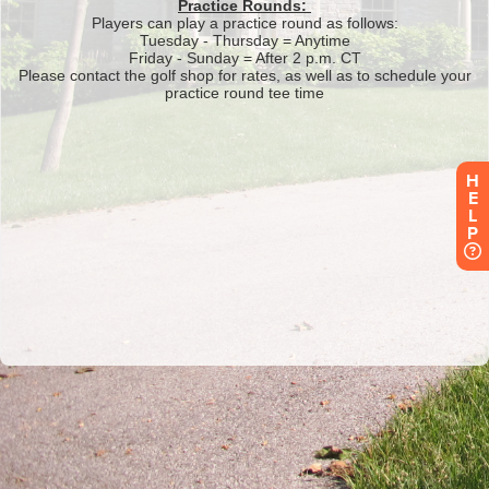
H
E
L
P