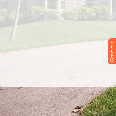
H
E
L
P