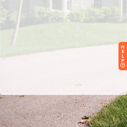
H
E
L
P