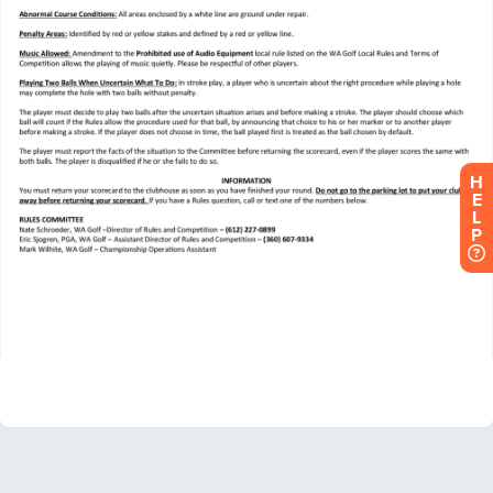
H
E
L
P