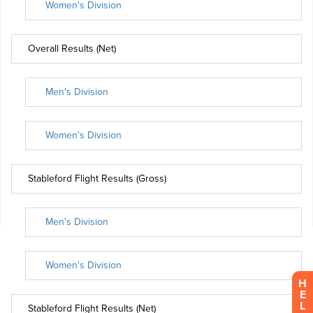
H
E
L