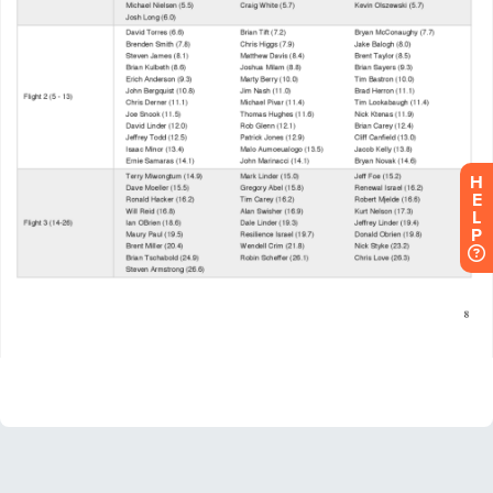
H
E
L
P