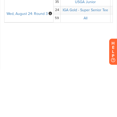
H
E
L
P