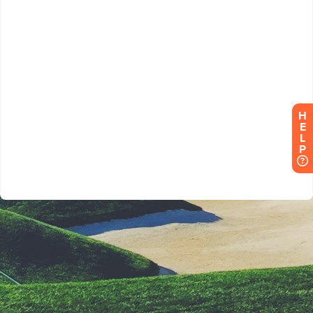
H
E
L
P