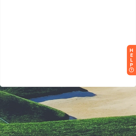
H
E
L
P