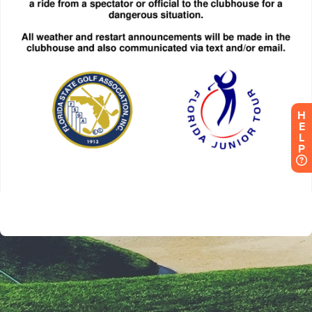
H
E
L
P