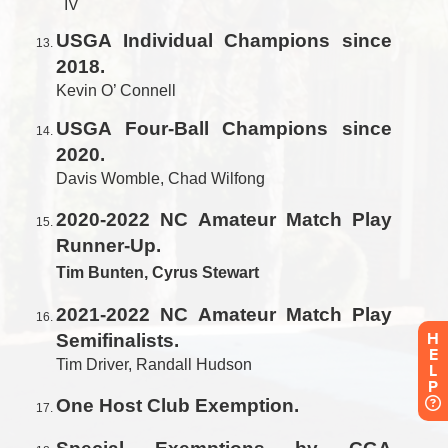
H
E
L
P