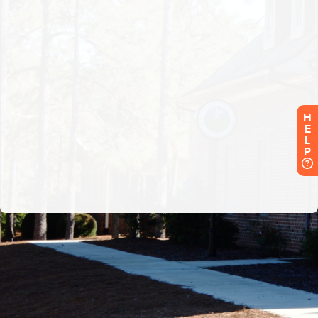
H
E
L
P