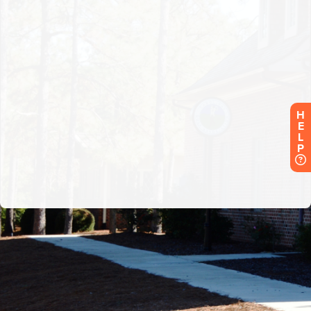
H
E
L
P