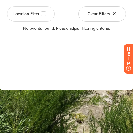
H
E
L
P