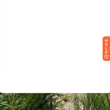
H
E
L
P