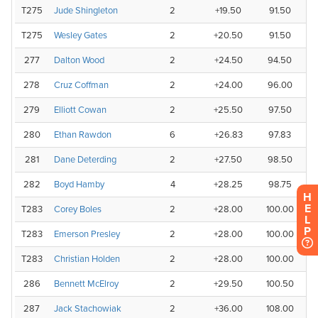
H
E
L
P