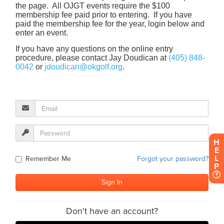
H
E
L
P