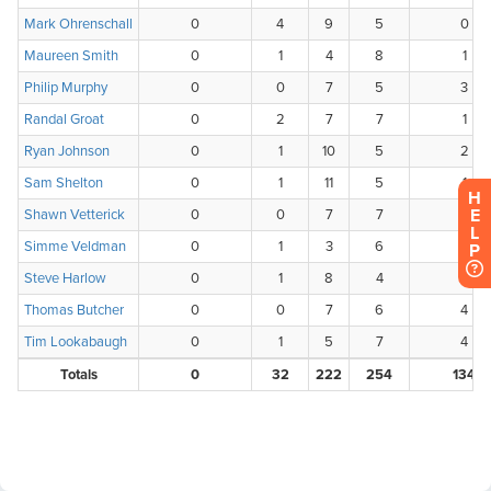
H
E
L
P