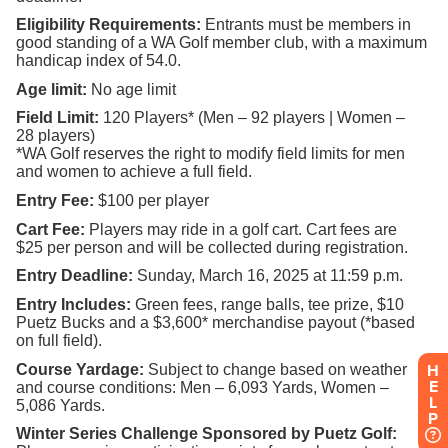
H
E
L
P