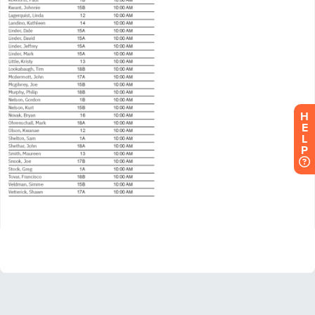
H
E
L
P