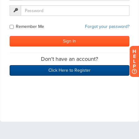
H
E
L
P