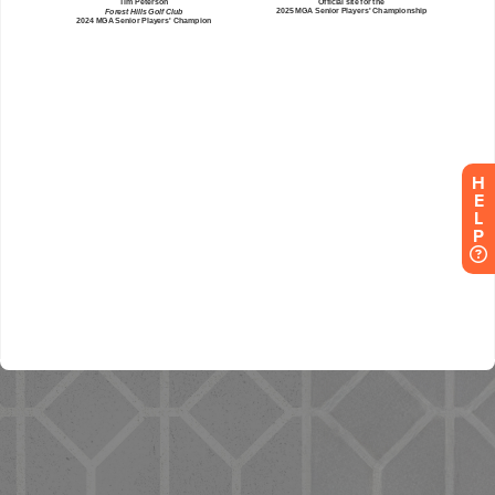
H
E
L
P