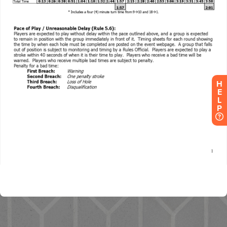
H
E
L
P