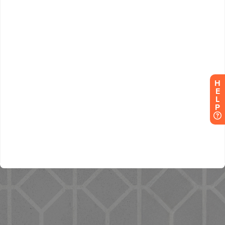
H
E
L
P