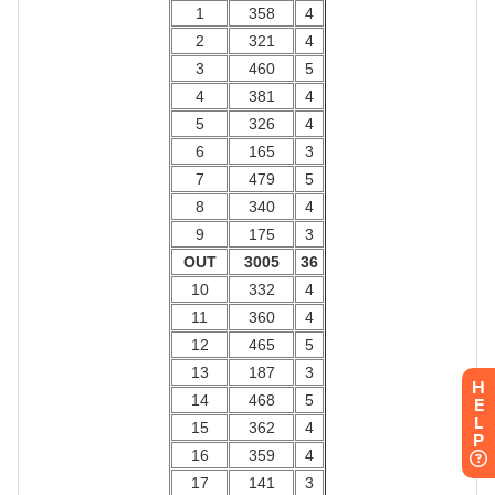
H
E
L
P