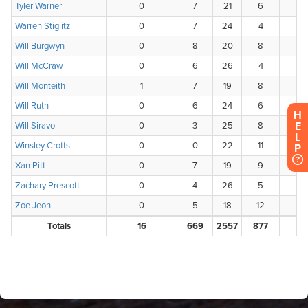
H
E
L
P