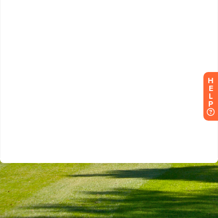
H
E
L
P