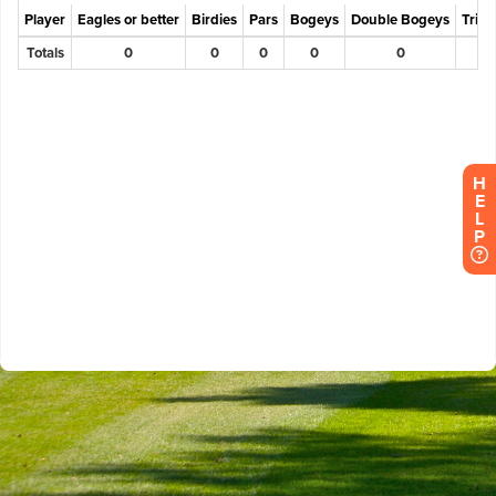
H
E
L
P