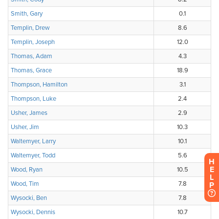
H
E
L
P