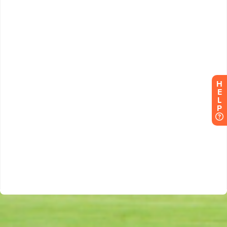
H
E
L
P