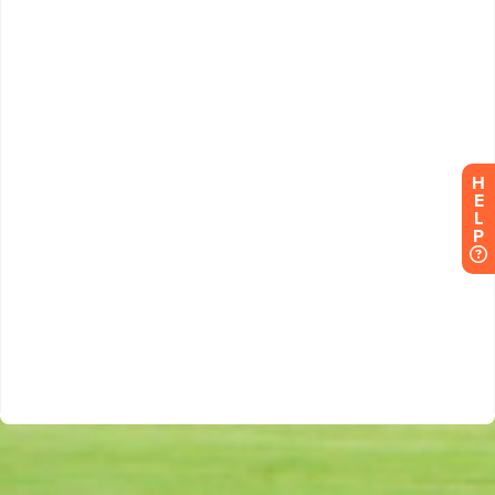
H
E
L
P