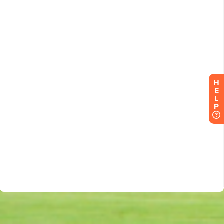
H
E
L
P