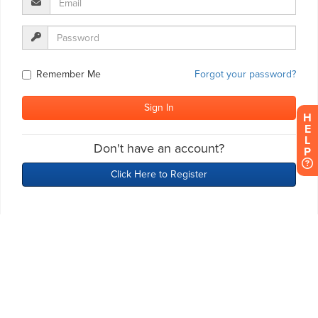
H
E
L
P