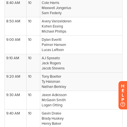
H
E
L
P